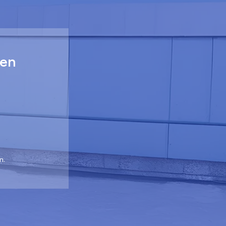
 en
n.