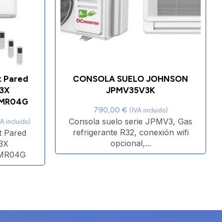
t Pared
CONSOLA SUELO JOHNSON
3X
JPMV35V3K
5MR04G
790,00
€
(IVA incluido)
Consola suelo serie JPMV3, Gas
VA incluido)
refrigerante R32, conexión wifi
t Pared
opcional,...
3X
5MR04G