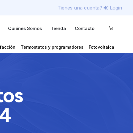
Tienes una cuenta?
Login
Quiénes Somos
Tienda
Contacto
facción
Termostatos y programadores
Fotovoltaica
tos
4