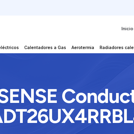
Inicio
léctricos
Calentadores a Gas
Aerotermia
Radiadores cale
SENSE Conduc
ADT26UX4RRBL