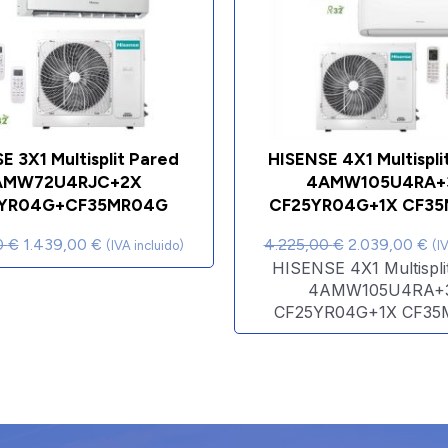
E 3X1 Multisplit Pared
HISENSE 4X1 Multispli
AMW72U4RJC+2X
4AMW105U4RA+
YR04G+CF35MR04G
CF25YR04G+1X CF3
0
€
1.439,00
€
4.225,00
€
2.039,00
€
(IVA incluido)
(I
HISENSE 4X1 Multispli
4AMW105U4RA+
CF25YR04G+1X CF3