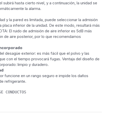
el subirá hasta cierto nivel, y a continuación, la unidad se
tomáticamente la alarma.
nidad y la pared es limitada, puede seleccionar la admisión
o la placa inferior de la unidad. De este modo, resultará más
NOTA: El ruido de admisión de aire inferior es 5dB más
ón de aire posterior, por lo que recomendamos
incorporado
el desagüe exterior: es más fácil que el polvo y las
 que con el tiempo provocará fugas. Ventaja del diseño de
orporado: limpio y duradero.
ad
or funcione en un rango seguro e impide los daños
e refrigerante.
SE CONDUCTOS