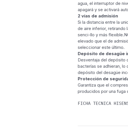
agua, el interruptor de niv
apagará y se activará au
2 vías de admisión
Si la distancia entre la u
de aire inferior, retirand
senci-llo y más flexible.
elevado que el de admisi
seleccionar este último.
Depósito de desagüe 
Desventaja del depósito d
bacterías se adhieran, lo
depósito del desagüe inc
Protección de segurid
Garantiza que el compres
producidos por una fuga d
FICHA TECNICA HISEN