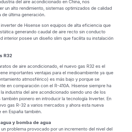
industria del aire acondicionado en China, nos
r un alto rendimiento, sistemas optimizados de calidad
 de última generación.
inverter de Hisense son equipos de alta eficiencia que
stática generando caudal de aire recto sin conducto
 interior posee un diseño slim que facilita su instalación
s R32
paratos de aire acondicionado, el nuevo gas R32 es el
 tiene importantes ventajas para el medioambiente ya que
entamiento atmosférico) es más bajo y porque se
nte en comparación con el R-410A. Hisense siempre ha
 la industria del aire acondicionado siendo uno de los
también pionero en introducir la tecnología Inverter. En
evo gas R-32 a varios mercados y ahora esta nueva
le en España también.
e agua y bomba de agua
e un problema provocado por un incremento del nivel del