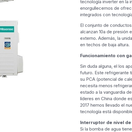
tecnología inverter en la 
enorgullecemos de ofrece
integrados con tecnología
El conjunto de conductos 
alcanzan 10a de presión e
externo. Además, la unidad
en techos de baja altura.
Funcionamiento con ga
Sin duda alguna, el los a
futuro. Este refrigerante
su PCA (potencial de cal
necesita menos refrigera
estado a la vanguardia de
líderes en China donde es 
2017 hemos llevado el nu
tecnología está disponib
Interruptor de nivel d
Si la bomba de agua tien